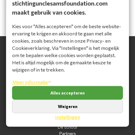
stichtingunclesamsfoundation.com
maakt gebruik van cookies.
Kies voor "Alles accepteren" om de beste website-
ervaring te krijgen en akkoord te gaan met alle
cookies, zoals beschreven in onze Privacy- en
Cookieverklaring. Via "Instellingen" is het mogelijk
Stichting Uncle Sam's Foundation (USF)
om te bepalen welke cookies worden geplaatst.
Het is altijd mogelijk om de gemaakte keuze te
KvK: 88353346
wijzigen of in te trekken.
Adress: Johannes Huslaan 80
RSIN: 864590532
Meer informatie
Samuel: +31 6 39 50 94 30
Wietse: +31 6 51 19 52 31
Alles accepteren
Christine: +31 6 53 29 27 24
unclesamsfoundation@gmail.com
Weigeren
Hoofdmenu
Instellingen
De school
Partners